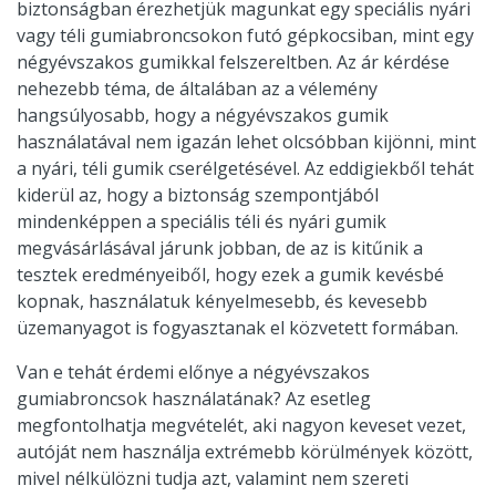
biztonságban érezhetjük magunkat egy speciális nyári
vagy téli gumiabroncsokon futó gépkocsiban, mint egy
négyévszakos gumikkal felszereltben. Az ár kérdése
nehezebb téma, de általában az a vélemény
hangsúlyosabb, hogy a négyévszakos gumik
használatával nem igazán lehet olcsóbban kijönni, mint
a nyári, téli gumik cserélgetésével. Az eddigiekből tehát
kiderül az, hogy a biztonság szempontjából
mindenképpen a speciális téli és nyári gumik
megvásárlásával járunk jobban, de az is kitűnik a
tesztek eredményeiből, hogy ezek a gumik kevésbé
kopnak, használatuk kényelmesebb, és kevesebb
üzemanyagot is fogyasztanak el közvetett formában.
Van e tehát érdemi előnye a négyévszakos
gumiabroncsok használatának? Az esetleg
megfontolhatja megvételét, aki nagyon keveset vezet,
autóját nem használja extrémebb körülmények között,
mivel nélkülözni tudja azt, valamint nem szereti