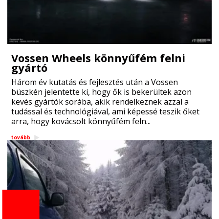
Vossen Wheels könnyűfém felni
gyártó
Három év kutatás és fejlesztés után a Vossen
büszkén jelentette ki, hogy ők is bekerültek azon
kevés gyártók sorába, akik rendelkeznek azzal a
tudással és technológiával, ami képessé teszik őket
arra, hogy kovácsolt könnyűfém feln...
tovább