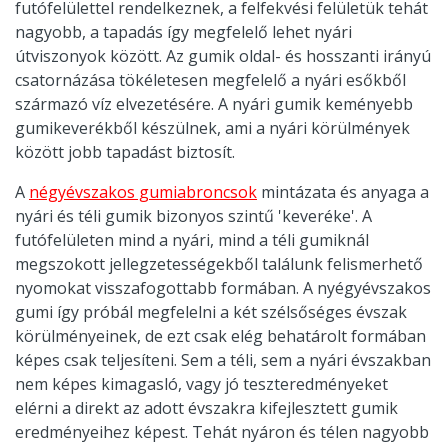
futófelülettel rendelkeznek, a felfekvési felületük tehát
nagyobb, a tapadás így megfelelő lehet nyári
útviszonyok között. Az gumik oldal- és hosszanti irányú
csatornázása tökéletesen megfelelő a nyári esőkből
származó víz elvezetésére. A nyári gumik keményebb
gumikeverékből készülnek, ami a nyári körülmények
között jobb tapadást biztosít.
A
négyévszakos gumiabroncsok
mintázata és anyaga a
nyári és téli gumik bizonyos szintű 'keveréke'. A
futófelületen mind a nyári, mind a téli gumiknál
megszokott jellegzetességekből találunk felismerhető
nyomokat visszafogottabb formában. A nyégyévszakos
gumi így próbál megfelelni a két szélsőséges évszak
körülményeinek, de ezt csak elég behatárolt formában
képes csak teljesíteni. Sem a téli, sem a nyári évszakban
nem képes kimagasló, vagy jó teszteredményeket
elérni a direkt az adott évszakra kifejlesztett gumik
eredményeihez képest. Tehát nyáron és télen nagyobb