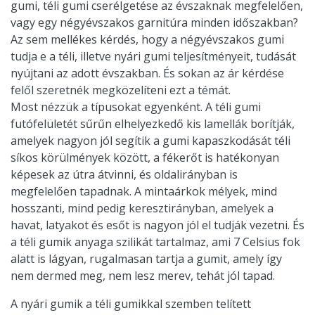
gumi, téli gumi cserélgetése az évszaknak megfelelően,
vagy egy négyévszakos garnitúra minden időszakban?
Az sem mellékes kérdés, hogy a négyévszakos gumi
tudja e a téli, illetve nyári gumi teljesítményeit, tudását
nyújtani az adott évszakban. És sokan az ár kérdése
felől szeretnék megközelíteni ezt a témát.
Most nézzük a típusokat egyenként. A téli gumi
futófelületét sűrűn elhelyezkedő kis lamellák borítják,
amelyek nagyon jól segítik a gumi kapaszkodását téli
síkos körülmények között, a fékerőt is hatékonyan
képesek az útra átvinni, és oldalirányban is
megfelelően tapadnak. A mintaárkok mélyek, mind
hosszanti, mind pedig keresztirányban, amelyek a
havat, latyakot és esőt is nagyon jól el tudják vezetni. És
a téli gumik anyaga szilikát tartalmaz, ami 7 Celsius fok
alatt is lágyan, rugalmasan tartja a gumit, amely így
nem dermed meg, nem lesz merev, tehát jól tapad.
A nyári gumik a téli gumikkal szemben telített