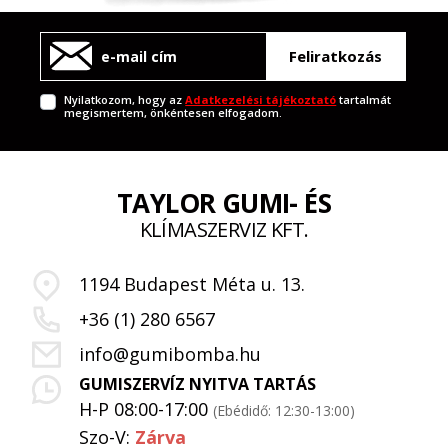
Feliratkozás
Nyilatkozom, hogy az
Adatkezelési tájékoztató
tartalmát
megismertem, önkéntesen elfogadom.
TAYLOR GUMI- ÉS
KLÍMASZERVIZ KFT.
1194 Budapest Méta u. 13.
+36 (1) 280 6567
info@gumibomba.hu
GUMISZERVÍZ NYITVA TARTÁS
H-P 08:00-17:00
(Ebédidő: 12:30-13:00)
Szo-V:
Zárva